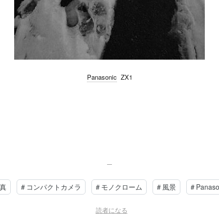
Panasonic
ZX1
真
#
コンパクトカメラ
#
モノクローム
#
風景
#
Panaso
読者になる