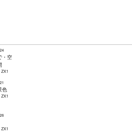
-24
で・空
間
 ZX1
-21
景色
 ZX1
-26
 ZX1