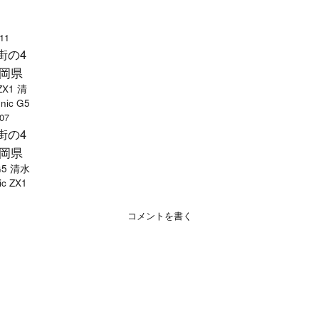
-11
街の4
岡県
 ZX1 清
nic G5
-07
街の4
岡県
 G5 清水
ic ZX1
コメントを書く